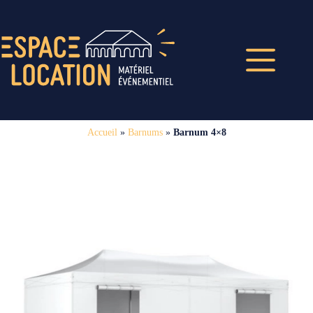
Accueil
»
Barnums
»
Barnum 4×8